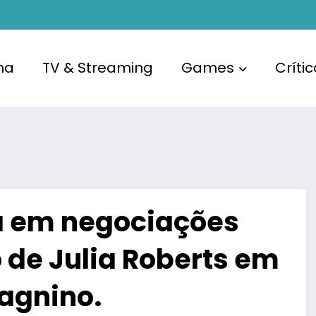
ma
TV & Streaming
Games
Críti
á em negociações
o de Julia Roberts em
dagnino.