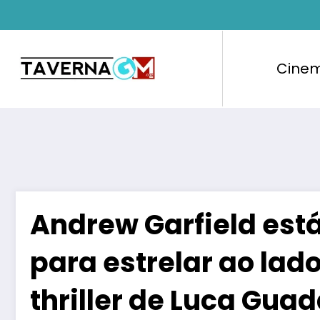
Pular
para
o
conteúdo
Cine
Andrew Garfield est
para estrelar ao lad
thriller de Luca Gua