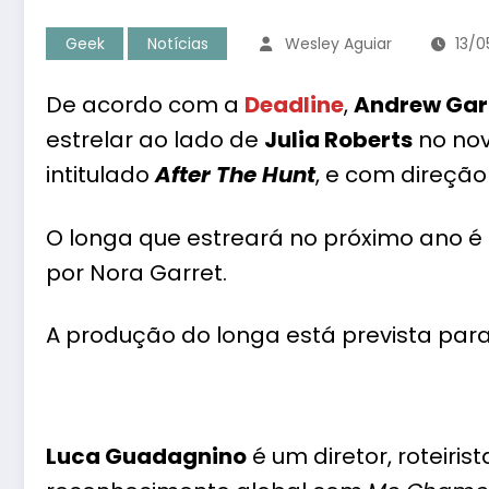
Geek
Notícias
Wesley Aguiar
13/
De acordo com a
Deadline
,
Andrew Garf
estrelar ao lado de
Julia Roberts
no nov
intitulado
After The Hunt
, e com direçã
O longa que estreará no próximo ano é 
por Nora Garret.
A produção do longa está prevista par
Luca Guadagnino
é um diretor, roteiris