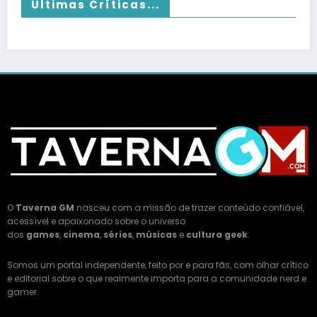
Últimas Críticas...
O
Taverna GM
nasceu com a missão de trazer conteúdo confiável,
acessível e apaixonado sobre o universo
dos
games
,
cinema
,
séries
,
músicas
e
cultura geek
.
Somos um portal independente, feito por e para fãs, com olhar crítico
e editorial sobre o que realmente importa para a comunidade nerd e
gamer.