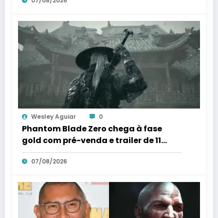
07/08/2026
Wesley Aguiar
0
Phantom Blade Zero chega à fase
gold com pré-venda e trailer de 11
minutos marcados para 11 de agosto;
07/08/2026
“surpresa” está guardada