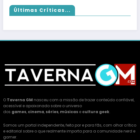
Últimas Críticas...
O
Taverna GM
nasceu com a missão de trazer conteúdo confiável,
acessível e apaixonado sobre o universo
dos
games
,
cinema
,
séries
,
músicas
e
cultura geek
.
Somos um portal independente, feito por e para fãs, com olhar crítico
e editorial sobre o que realmente importa para a comunidade nerd e
gamer.