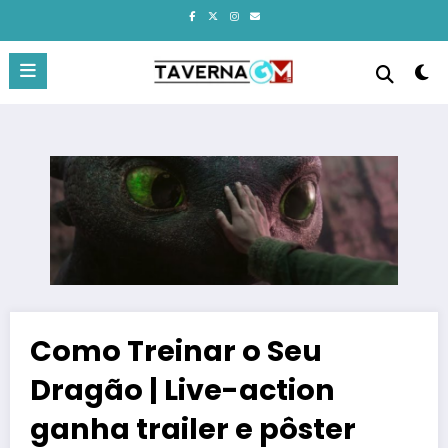
Pular
para
o
conteúdo
Como Treinar o Seu
Dragão | Live-action
ganha trailer e pôster