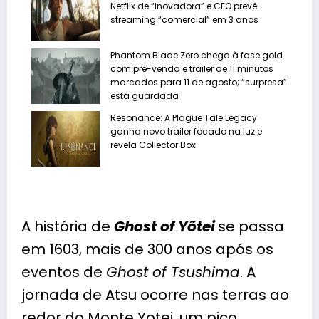
Netflix de “inovadora” e CEO prevê
streaming “comercial” em 3 anos
Phantom Blade Zero chega à fase gold
com pré-venda e trailer de 11 minutos
marcados para 11 de agosto; “surpresa”
está guardada
Resonance: A Plague Tale Legacy
ganha novo trailer focado na luz e
revela Collector Box
A história de
Ghost of Yõtei
se passa
em 1603, mais de 300 anos após os
eventos de
Ghost of Tsushima
. A
jornada de Atsu ocorre nas terras ao
redor do Monte Yotei, um pico