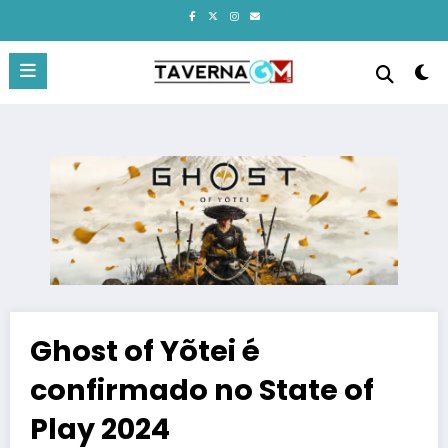
Pular
para
o
conteúdo
Ghost of Yõtei é
confirmado no State of
Play 2024