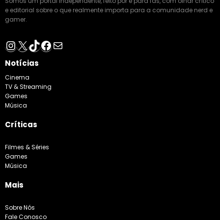
Somos um portal independente, feito por e para fãs, com olhar crítico
e editorial sobre o que realmente importa para a comunidade nerd e
gamer.
Instagram
X
TikTok
Facebook
E-mail
Notícias
Cinema
TV & Streaming
Games
Música
Críticas
Filmes & Séries
Games
Música
Mais
Sobre Nós
Fale Conosco