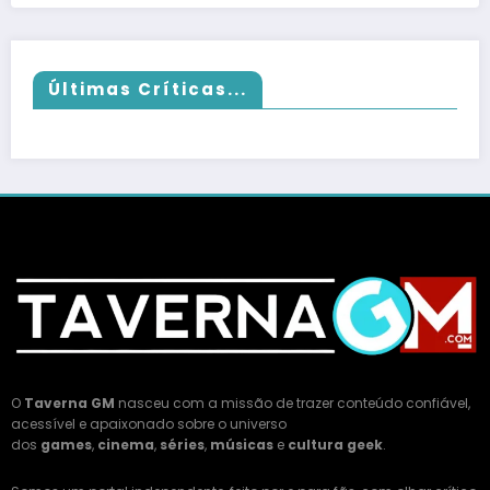
Últimas Críticas...
O
Taverna GM
nasceu com a missão de trazer conteúdo confiável,
acessível e apaixonado sobre o universo
dos
games
,
cinema
,
séries
,
músicas
e
cultura geek
.