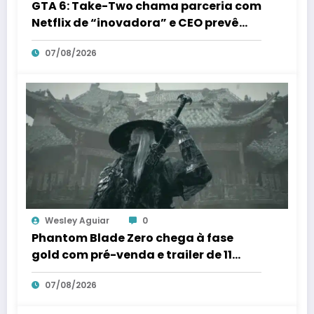
GTA 6: Take-Two chama parceria com
Netflix de “inovadora” e CEO prevê
streaming “comercial” em 3 anos
07/08/2026
Wesley Aguiar
0
Phantom Blade Zero chega à fase
gold com pré-venda e trailer de 11
minutos marcados para 11 de agosto;
07/08/2026
“surpresa” está guardada