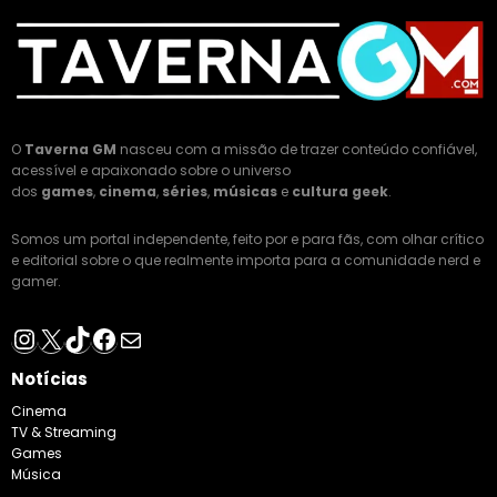
O
Taverna GM
nasceu com a missão de trazer conteúdo confiável,
acessível e apaixonado sobre o universo
dos
games
,
cinema
,
séries
,
músicas
e
cultura geek
.
Somos um portal independente, feito por e para fãs, com olhar crítico
e editorial sobre o que realmente importa para a comunidade nerd e
gamer.
Instagram
X
TikTok
Facebook
E-mail
Notícias
Cinema
TV & Streaming
Games
Música