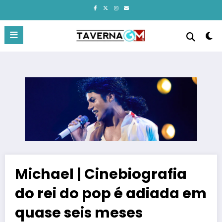
Pular
para
o
conteúdo
Michael | Cinebiografia
do rei do pop é adiada em
quase seis meses