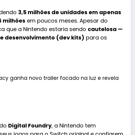
ndendo
3,5 milhões de unidades em apenas
6 milhões
em poucos meses. Apesar do
ica que a Nintendo estaria sendo
cautelosa —
 de desenvolvimento (dev kits)
para os
cy ganha novo trailer focado na luz e revela
 do
Digital Foundry
, a Nintendo tem
eus jogos para o Switch original
e
confiarem