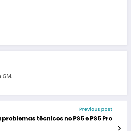
o
a GM.
Previous post
a problemas técnicos no PS5 e PS5 Pro