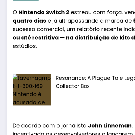
O
Nintendo Switch 2
estreou com força, ve
quatro dias
e já ultrapassando a marca de
sucesso comercial, um relatório recente ind
ou até restritiva — na distribuição de kits
estúdios.
Resonance: A Plague Tale Lega
Collector Box
De acordo com o jornalista
John Linneman
,
incentivado os desenvolvedores a lançarem s