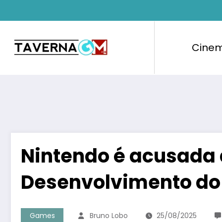
Pular
para
o
conteúdo
Cine
Nintendo é acusada d
Desenvolvimento do 
Games
Bruno Lobo
25/08/2025