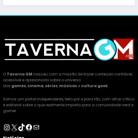
O
Taverna GM
nasceu com a missão de trazer conteúdo confiável,
acessível e apaixonado sobre o universo
dos
games
,
cinema
,
séries
,
músicas
e
cultura geek
.
Somos um portal independente, feito por e para fãs, com olhar crítico
e editorial sobre o que realmente importa para a comunidade nerd e
gamer.
Instagram
X
TikTok
Facebook
E-mail