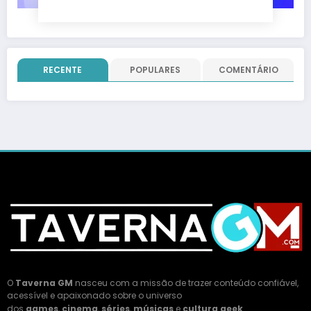
RECENTE
POPULARES
COMENTÁRIO
O
Taverna GM
nasceu com a missão de trazer conteúdo confiável,
acessível e apaixonado sobre o universo
dos
games
,
cinema
,
séries
,
músicas
e
cultura geek
.