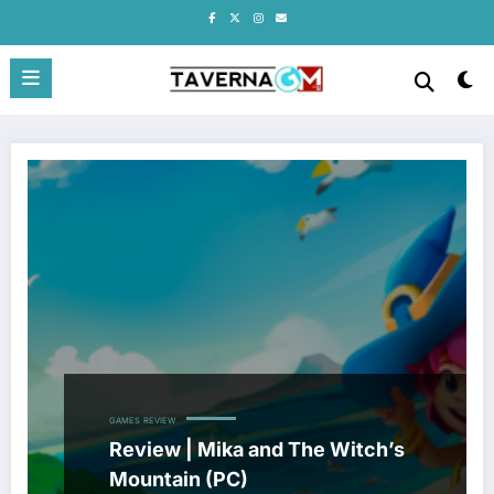
Pular
para
o
conteúdo
GAMES
REVIEW
Review | Mika and The Witch’s
Mountain (PC)