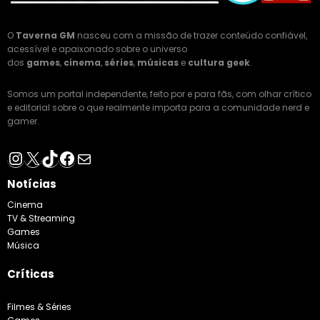
O
Taverna GM
nasceu com a missão de trazer conteúdo confiável,
acessível e apaixonado sobre o universo
dos
games
,
cinema
,
séries
,
músicas
e
cultura geek
.
Somos um portal independente, feito por e para fãs, com olhar crítico
e editorial sobre o que realmente importa para a comunidade nerd e
gamer.
Instagram
X
TikTok
Facebook
E-mail
Notícias
Cinema
TV & Streaming
Games
Música
Críticas
Filmes & Séries