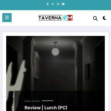
Pular
para
o
conteúdo
GAMES
REVIEW
Review | Lurch (PC)