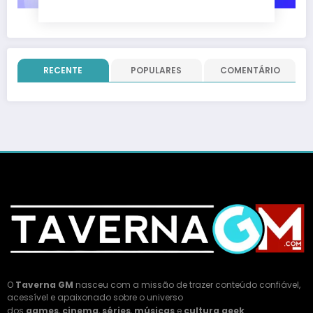
RECENTE
POPULARES
COMENTÁRIO
O
Taverna GM
nasceu com a missão de trazer conteúdo confiável,
acessível e apaixonado sobre o universo
dos
games
,
cinema
,
séries
,
músicas
e
cultura geek
.