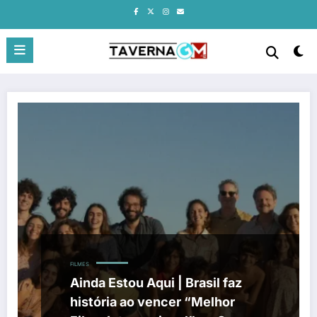
Pular
para
o
conteúdo
FILMES
Ainda Estou Aqui | Brasil faz
história ao vencer “Melhor