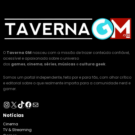
O
Taverna GM
nasceu com a missão de trazer conteúdo confiável,
acessível e apaixonado sobre o universo
dos
games
,
cinema
,
séries
,
músicas
e
cultura geek
.
Somos um portal independente, feito por e para fãs, com olhar crítico
e editorial sobre o que realmente importa para a comunidade nerd e
gamer.
Instagram
X
TikTok
Facebook
E-mail
Notícias
Cinema
TV & Streaming