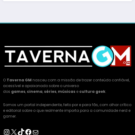
O
Taverna GM
nasceu com a missão de trazer conteúdo confiável,
acessível e apaixonado sobre o universo
dos
games
,
cinema
,
séries
,
músicas
e
cultura geek
.
Somos um portal independente, feito por e para fãs, com olhar crítico
e editorial sobre o que realmente importa para a comunidade nerd e
gamer.
Instagram
X
TikTok
Facebook
E-mail