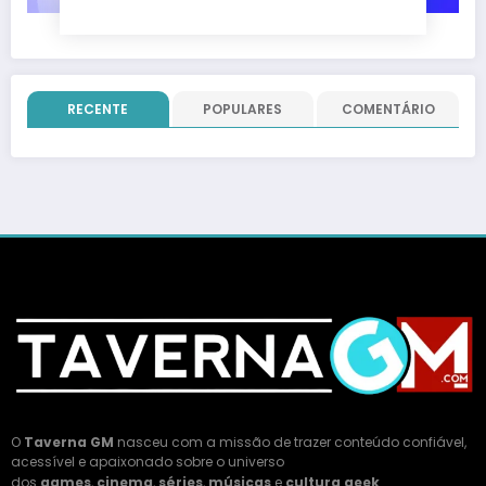
RECENTE
POPULARES
COMENTÁRIO
O
Taverna GM
nasceu com a missão de trazer conteúdo confiável,
acessível e apaixonado sobre o universo
dos
games
,
cinema
,
séries
,
músicas
e
cultura geek
.