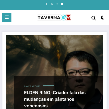
Pular
para
o
conteúdo
GAMES
NOTÍCIAS
ELDEN RING; Criador fala das
mudanças em pântanos
venenosos