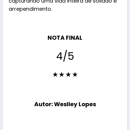
capturando uma vida inteira de solidão e
arrependimento.
NOTA FINAL
4/5
★ ★
★
★
Autor: Weslley Lopes