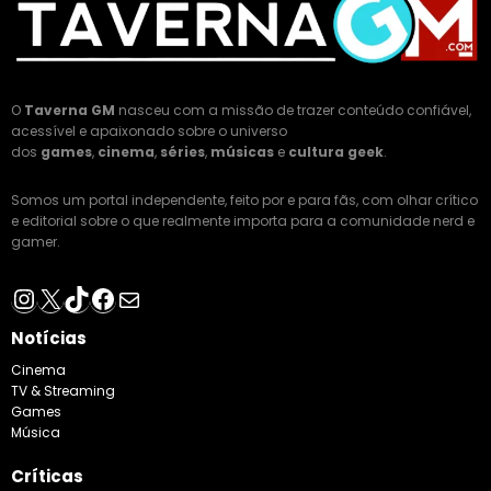
O
Taverna GM
nasceu com a missão de trazer conteúdo confiável,
acessível e apaixonado sobre o universo
dos
games
,
cinema
,
séries
,
músicas
e
cultura geek
.
Somos um portal independente, feito por e para fãs, com olhar crítico
e editorial sobre o que realmente importa para a comunidade nerd e
gamer.
Instagram
X
TikTok
Facebook
E-mail
Notícias
Cinema
TV & Streaming
Games
Música
Críticas