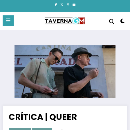
Pular
para
o
conteúdo
CRÍTICA | QUEER