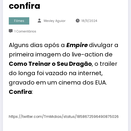
confira
Filmes
Wesley Aguiar
18/11/2024
1 Comentários
Alguns dias após a
Empire
divulgar a
primeira imagem do live-action de
Como Treinar o Seu Dragão
, o trailer
do longa foi vazado na internet,
gravado em um cinema dos EUA.
Confira
:
https://twitter.com/TmMidias/status/1858672596490875026