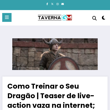
Pular
para
o
conteúdo
Como Treinar o Seu
Dragão | Teaser de live-
action vaza na internet;