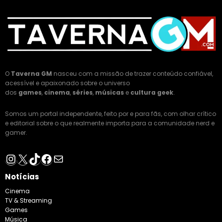
O
Taverna GM
nasceu com a missão de trazer conteúdo confiável,
acessível e apaixonado sobre o universo
dos
games
,
cinema
,
séries
,
músicas
e
cultura geek
.
Somos um portal independente, feito por e para fãs, com olhar crítico
e editorial sobre o que realmente importa para a comunidade nerd e
gamer.
Instagram
X
TikTok
Facebook
E-mail
Notícias
Cinema
TV & Streaming
Games
Música