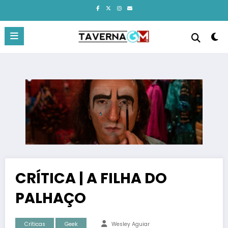
Pular
para
o
conteúdo
CRÍTICA | A FILHA DO
PALHAÇO
Críticas
Geek
Wesley Aguiar