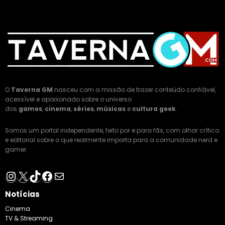
O
Taverna GM
nasceu com a missão de trazer conteúdo confiável,
acessível e apaixonado sobre o universo
dos
games
,
cinema
,
séries
,
músicas
e
cultura geek
.
Somos um portal independente, feito por e para fãs, com olhar crítico
e editorial sobre o que realmente importa para a comunidade nerd e
gamer.
Instagram
X
TikTok
Facebook
E-mail
Notícias
Cinema
TV & Streaming