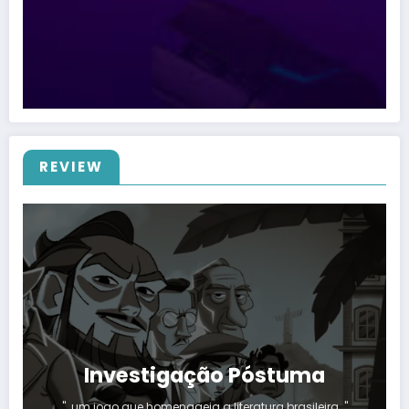
REVIEW
Investigação Póstuma
"…um jogo que homenageia a literatura brasileira…"