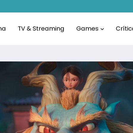
ma
TV & Streaming
Games
Críti