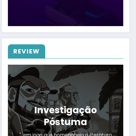
REVIEW
Investigação
Póstuma
"…um jogo que homenageia a literatura