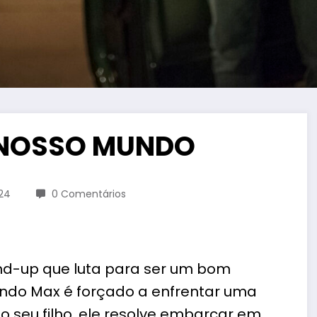
, NOSSO MUNDO
24
0 Comentários
nd-up que luta para ser um bom
ando Max é forçado a enfrentar uma
o seu filho, ele resolve embarcar em