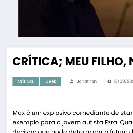
CRÍTICA; MEU FILHO
Críticas
Geek
Jonathan
13/08/20
Max é um explosivo comediante de sta
exemplo para o jovem autista Ezra. Qu
decisão que pode determinar o futuro d