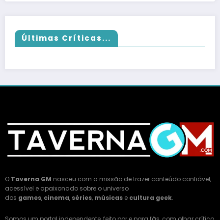
Últimas Críticas...
O
Taverna GM
nasceu com a missão de trazer conteúdo confiável,
acessível e apaixonado sobre o universo
dos
games
,
cinema
,
séries
,
músicas
e
cultura geek
.
Somos um portal independente, feito por e para fãs, com olhar crítico