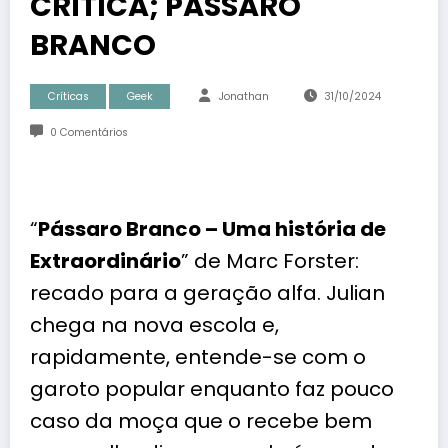
CRÍTICA; PÁSSARO
BRANCO
Críticas
Geek
Jonathan
31/10/2024
0 Comentários
“
Pássaro Branco – Uma história de
Extraordinário
” de
Marc Forster
:
recado para a geração alfa. Julian
chega na nova escola e,
rapidamente, entende-se com o
garoto popular enquanto faz pouco
caso da moça que o recebe bem