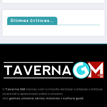
Últimas Críticas...
O
Taverna GM
nasceu com a missão de trazer conteúdo confiável,
acessível e apaixonado sobre o universo
dos
games
,
cinema
,
séries
,
músicas
e
cultura geek
.