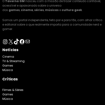
O
Taverna GM
nasceu com a missão de trazer conteúdo confiável,
acessível e apaixonado sobre o universo
dos
games
,
cinema
,
séries
,
músicas
e
cultura geek
.
Somos um portal independente, feito por e para fãs, com olhar crítico
e editorial sobre o que realmente importa para a comunidade nerd e
gamer.
Instagram
X
TikTok
Facebook
E-mail
Notícias
Cinema
TV & Streaming
Games
Música
Críticas
Filmes & Séries
Games
Música