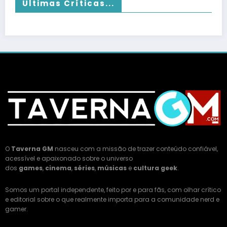
Últimas Críticas...
O
Taverna GM
nasceu com a missão de trazer conteúdo confiável,
acessível e apaixonado sobre o universo
dos
games
,
cinema
,
séries
,
músicas
e
cultura geek
.
Somos um portal independente, feito por e para fãs, com olhar crítico
e editorial sobre o que realmente importa para a comunidade nerd e
gamer.