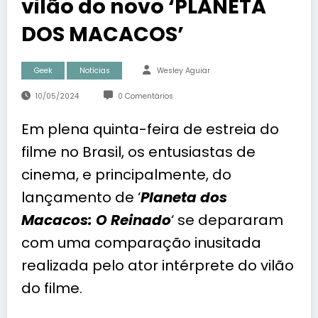
vilão do novo ‘PLANETA
DOS MACACOS’
Geek
Notícias
Wesley Aguiar
10/05/2024
0 Comentários
Em plena quinta-feira de estreia do
filme no Brasil, os entusiastas de
cinema, e principalmente, do
lançamento de ‘
Planeta dos
Macacos: O Reina
do
‘ se depararam
com uma comparação inusitada
realizada pelo ator intérprete do vilão
do filme.