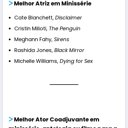
ᐳ
Melhor Atriz em Minissérie
Cate Blanchett,
Disclaimer
Cristin Milioti,
The Penguin
Meghann Fahy,
Sirens
Rashida Jones,
Black Mirror
Michelle Williams,
Dying for Sex
ᐳ
Melhor Ator Coadjuvante em