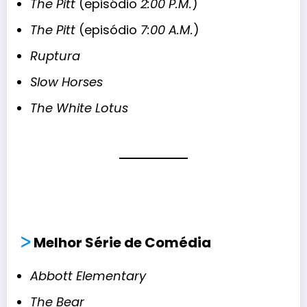
The Pitt
(episódio
2:00 P.M.
)
The Pitt
(episódio
7:00 A.M.
)
Ruptura
Slow Horses
The White Lotus
ᐳ
Melhor Série de Comédia
Abbott Elementary
The Bear