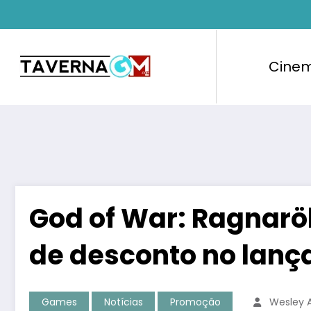
Pular
para
o
conteúdo
Cine
God of War: Ragnar
de desconto no lan
Games
Notícias
Promoção
Wesley 