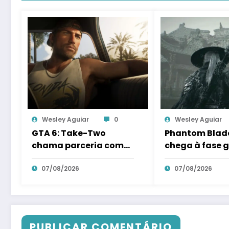
Wesley Aguiar
0
Wesley Aguiar
GTA 6: Take-Two
Phantom Blade
chama parceria com
chega à fase 
Netflix de “inovadora”
pré-venda e tr
e CEO prevê streaming
07/08/2026
11 minutos ma
07/08/2026
“comercial” em 3 anos
para 11 de ago
“surpresa” es
guardada
PUBLICAR COMENTÁRIO