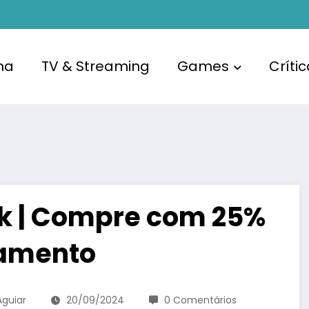
ma
TV & Streaming
Games
Críti
ök | Compre com 25%
çamento
Aguiar
20/09/2024
0 Comentários