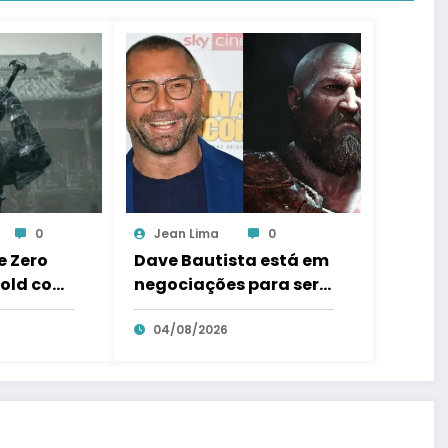
0
Jean Lima
0
 Zero
Dave Bautista está em
gold com
negociações para ser
ailer de
Kratos na serie de God
rcados
of war
04/08/2026
sto;
tá