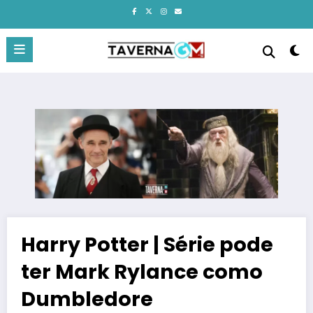
Pular
para
o
conteúdo
Harry Potter | Série pode
ter Mark Rylance como
Dumbledore