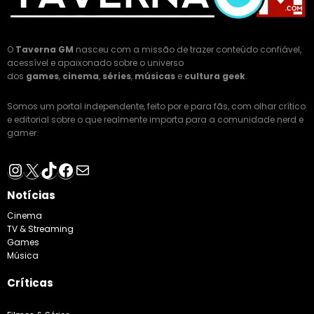
O
Taverna GM
nasceu com a missão de trazer conteúdo confiável,
acessível e apaixonado sobre o universo
dos
games
,
cinema
,
séries
,
músicas
e
cultura geek
.
Somos um portal independente, feito por e para fãs, com olhar crítico
e editorial sobre o que realmente importa para a comunidade nerd e
gamer.
Instagram
X
TikTok
Facebook
E-mail
Notícias
Cinema
TV & Streaming
Games
Música
Críticas