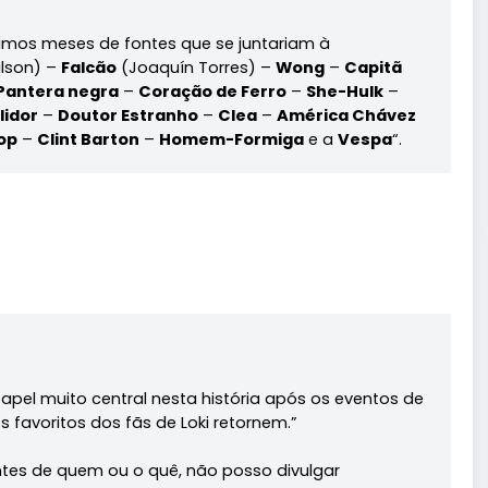
timos meses de fontes que se juntariam à
lson) –
Falcão
(Joaquín Torres) –
Wong
–
Capitã
Pantera negra
–
Coração de Ferro
–
She-Hulk
–
idor
–
Doutor Estranho
–
Clea
–
América Chávez
op
–
Clint Barton
–
Homem-Formiga
e a
Vespa
“.
el muito central nesta história após os eventos de
s favoritos dos fãs de Loki retornem.”
antes de quem ou o quê, não posso divulgar