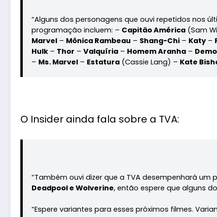
“Alguns dos personagens que ouvi repetidos nos úl
programação incluem: –
Capitão América
(Sam Wi
Marvel
–
Mônica Rambeau
–
Shang-Chi
–
Katy
–
Hulk
–
Thor
–
Valquíria
–
Homem Aranha
–
Demol
–
Ms. Marvel
–
Estatura
(Cassie Lang) –
Kate Bish
O Insider ainda fala sobre a TVA:
“Também ouvi dizer que a TVA desempenhará um pap
Deadpool e Wolverine
, então espere que alguns do
“Espere variantes para esses próximos filmes. Vari