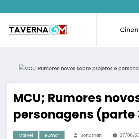
Pular
para
o
conteúdo
Cine
MCU; Rumores novos 
personagens (parte 
Marvel
Rumor
Jonathan
27/06/2