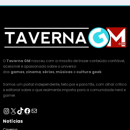
O
Taverna GM
nasceu com a missão de trazer conteúdo confiável,
acessível e apaixonado sobre o universo
dos
games
,
cinema
,
séries
,
músicas
e
cultura geek
.
Somos um portal independente, feito por e para fãs, com olhar crítico
e editorial sobre o que realmente importa para a comunidade nerd e
gamer.
Instagram
X
TikTok
Facebook
E-mail
Notícias
Cinema