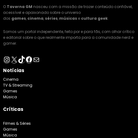
O
Taverna GM
nasceu com a missão de trazer conteúdo confiável,
acessível e apaixonado sobre o universo
dos
games
,
cinema
,
séries
,
músicas
e
cultura geek
.
Somos um portal independente, feito por e para fãs, com olhar crítico
e editorial sobre o que realmente importa para a comunidade nerd e
gamer.
Instagram
X
TikTok
Facebook
E-mail
Notícias
Cinema
TV & Streaming
Games
Música
Críticas
Filmes & Séries
Games
Música