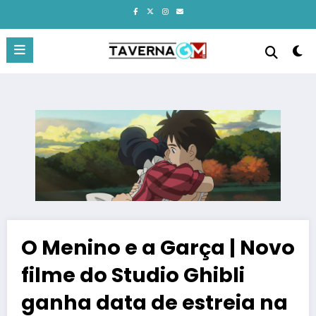
Pular
para
o
conteúdo
O Menino e a Garça | Novo
filme do Studio Ghibli
ganha data de estreia na