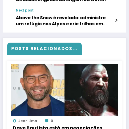
Next post
Above the Snow é revelado: administre
um refúgio nos Alpes e crie trilhas em
meio a nevascas, chocolate quente e
caos controlado
POSTS RELACIONADOS...
Jean Lima
0
Dave Bautista está em negociações