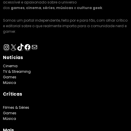
acessível e apaixonado sobre o universo
dos
games
,
cinema
,
séries
,
músicas
e
cultura geek
.
Somos um portal independente, feito por e para fãs, com olhar crítico
e editorial sobre o que realmente importa para a comunidade nerd e
gamer.
Instagram
X
TikTok
Facebook
E-mail
Notícias
Cinema
TV & Streaming
Games
Música
Críticas
Filmes & Séries
Games
Música
Mais