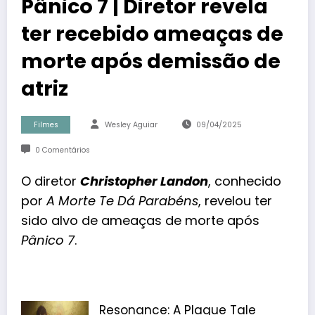
Pânico 7 | Diretor revela
ter recebido ameaças de
morte após demissão de
atriz
Filmes
Wesley Aguiar
09/04/2025
0 Comentários
O diretor
Christopher Landon
, conhecido
por
A Morte Te Dá Parabéns
, revelou ter
sido alvo de ameaças de morte após
Pânico 7
.
Resonance: A Plague Tale