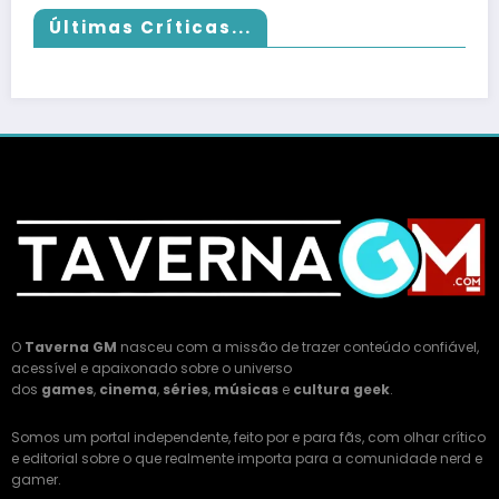
Últimas Críticas...
O
Taverna GM
nasceu com a missão de trazer conteúdo confiável,
acessível e apaixonado sobre o universo
dos
games
,
cinema
,
séries
,
músicas
e
cultura geek
.
Somos um portal independente, feito por e para fãs, com olhar crítico
e editorial sobre o que realmente importa para a comunidade nerd e
gamer.