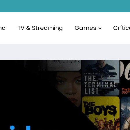
ma
TV & Streaming
Games
Críti