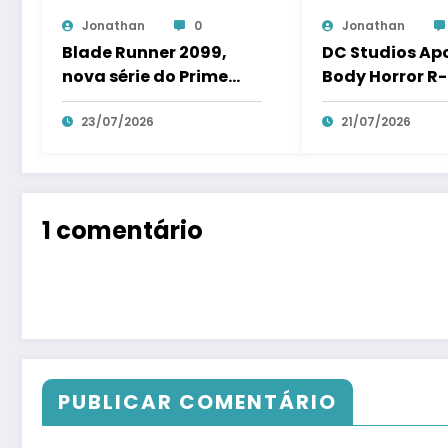
Jonathan
0
Jonathan
Blade Runner 2099,
DC Studios Ap
nova série do Prime
Body Horror R
Video ganha primeiras
com o Filme d
imagens
23/07/2026
Barro
21/07/2026
1 comentário
PUBLICAR COMENTÁRIO