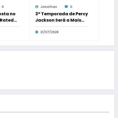
0
Jonathan
0
osta no
3ª Temporada de Percy
-Rated
Jackson Será a Mais
o Cara de
Sombria e Terá Mais
Ação
21/07/2026