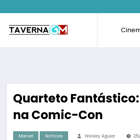
Pular
para
o
conteúdo
Cine
Quarteto Fantástico
na Comic-Con
Marvel
Notícias
Wesley Aguiar
26