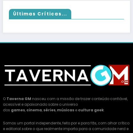
Últimas Críticas...
O
Taverna GM
nasceu com a missão de trazer conteúdo confiável,
acessível e apaixonado sobre o universo
dos
games
,
cinema
,
séries
,
músicas
e
cultura geek
.
Somos um portal independente, feito por e para fãs, com olhar crítico
e editorial sobre o que realmente importa para a comunidade nerd e