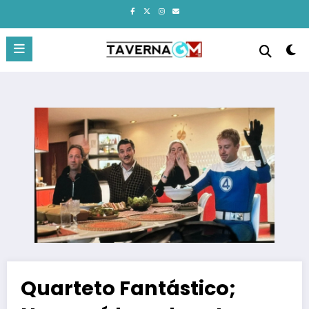
Pular
para
o
conteúdo
Quarteto Fantástico;