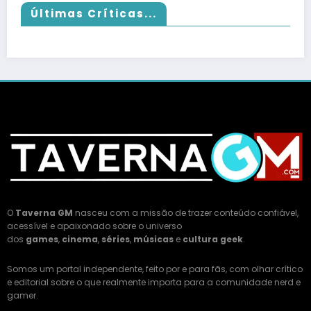
Últimas Críticas...
O
Taverna GM
nasceu com a missão de trazer conteúdo confiável,
acessível e apaixonado sobre o universo
dos
games
,
cinema
,
séries
,
músicas
e
cultura geek
.
Somos um portal independente, feito por e para fãs, com olhar crítico
e editorial sobre o que realmente importa para a comunidade nerd e
gamer.