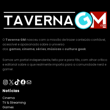
O
Taverna GM
nasceu com a missão de trazer conteúdo confiável,
acessível e apaixonado sobre o universo
dos
games
,
cinema
,
séries
,
músicas
e
cultura geek
.
Somos um portal independente, feito por e para fãs, com olhar crítico
e editorial sobre o que realmente importa para a comunidade nerd e
gamer.
Instagram
X
TikTok
Facebook
E-mail
Notícias
Cinema
TV & Streaming
Games