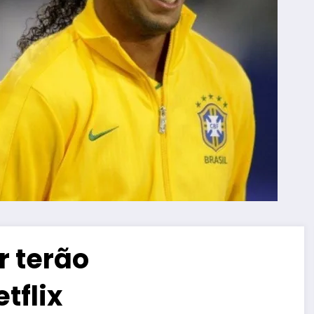
 terão
tflix