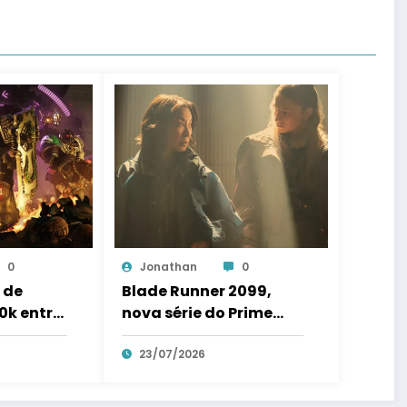
0
Jonathan
0
 de
Blade Runner 2099,
k entra
nova série do Prime
Video ganha primeiras
imagens
23/07/2026