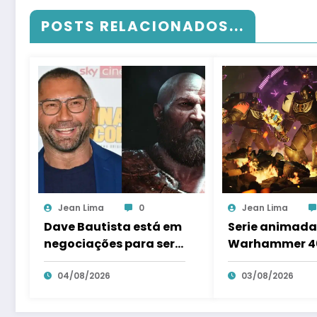
POSTS RELACIONADOS...
Jean Lima
0
Jean Lima
Dave Bautista está em
Serie animada
negociações para ser
Warhammer 40
Kratos na serie de God
em produção
of war
04/08/2026
03/08/2026