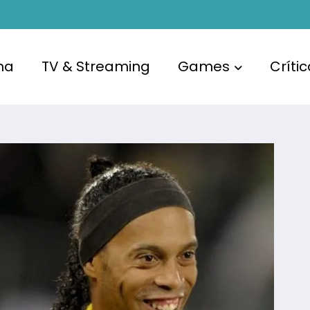
ma
TV & Streaming
Games
Críti