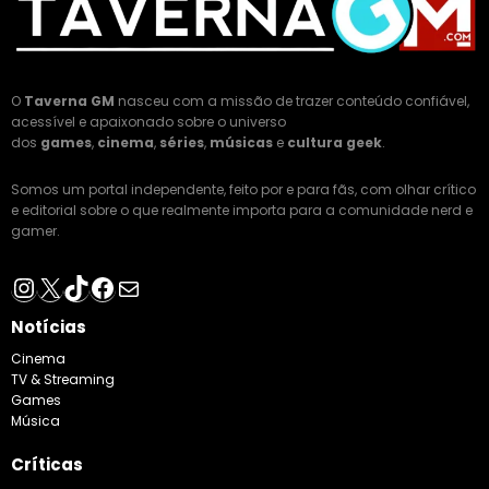
O
Taverna GM
nasceu com a missão de trazer conteúdo confiável,
acessível e apaixonado sobre o universo
dos
games
,
cinema
,
séries
,
músicas
e
cultura geek
.
Somos um portal independente, feito por e para fãs, com olhar crítico
e editorial sobre o que realmente importa para a comunidade nerd e
gamer.
Instagram
X
TikTok
Facebook
E-mail
Notícias
Cinema
TV & Streaming
Games
Música
Críticas