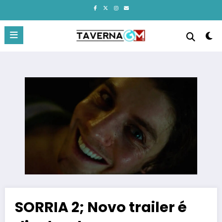
Pular
para
o
conteúdo
SORRIA 2; Novo trailer é