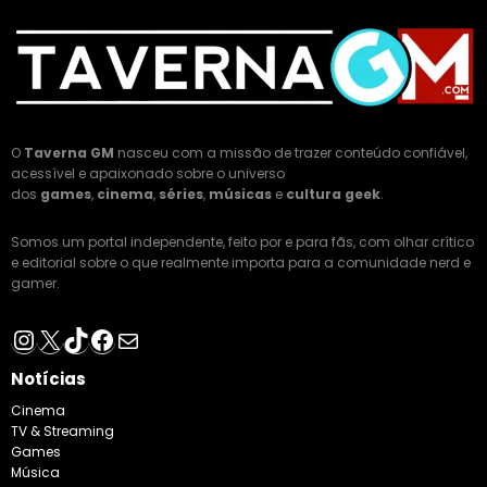
O
Taverna GM
nasceu com a missão de trazer conteúdo confiável,
acessível e apaixonado sobre o universo
dos
games
,
cinema
,
séries
,
músicas
e
cultura geek
.
Somos um portal independente, feito por e para fãs, com olhar crítico
e editorial sobre o que realmente importa para a comunidade nerd e
gamer.
Instagram
X
TikTok
Facebook
E-mail
Notícias
Cinema
TV & Streaming
Games
Música