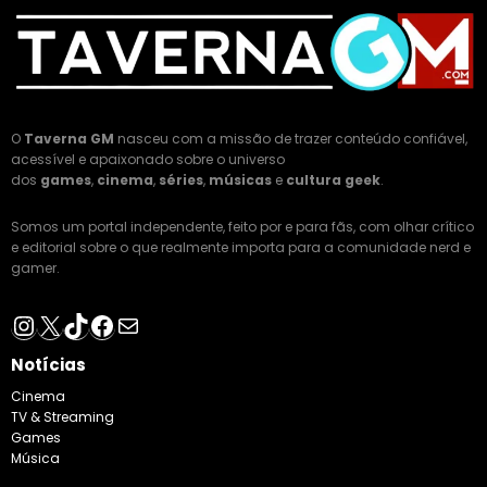
O
Taverna GM
nasceu com a missão de trazer conteúdo confiável,
acessível e apaixonado sobre o universo
dos
games
,
cinema
,
séries
,
músicas
e
cultura geek
.
Somos um portal independente, feito por e para fãs, com olhar crítico
e editorial sobre o que realmente importa para a comunidade nerd e
gamer.
Instagram
X
TikTok
Facebook
E-mail
Notícias
Cinema
TV & Streaming
Games
Música