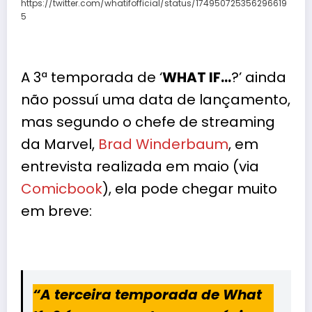
https://twitter.com/whatifofficial/status/174950725356296619
5
A 3ª temporada de ‘
WHAT IF…
?’ ainda
não possuí uma data de lançamento,
mas segundo o chefe de streaming
da Marvel,
Brad Winderbaum
, em
entrevista realizada em maio (via
Comicbook
), ela pode chegar muito
em breve:
“A terceira temporada de What