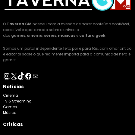
O
Taverna GM
nasceu com a missão de trazer conteúdo confiável,
acessível e apaixonado sobre o universo
dos
games
,
cinema
,
séries
,
músicas
e
cultura geek
.
Somos um portal independente, feito por e para fãs, com olhar crítico
e editorial sobre o que realmente importa para a comunidade nerd e
gamer.
Instagram
X
TikTok
Facebook
E-mail
Notícias
Cinema
TV & Streaming
Games
Música
Críticas