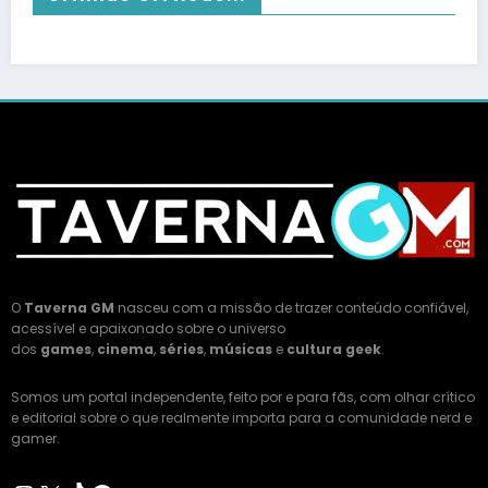
O
Taverna GM
nasceu com a missão de trazer conteúdo confiável,
acessível e apaixonado sobre o universo
dos
games
,
cinema
,
séries
,
músicas
e
cultura geek
.
Somos um portal independente, feito por e para fãs, com olhar crítico
e editorial sobre o que realmente importa para a comunidade nerd e
gamer.