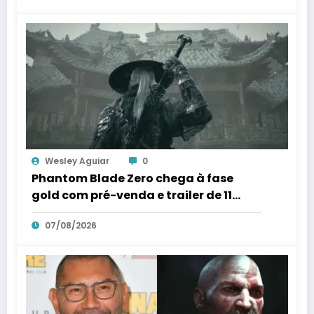
Wesley Aguiar
0
Phantom Blade Zero chega à fase
gold com pré-venda e trailer de 11
minutos marcados para 11 de agosto;
07/08/2026
“surpresa” está guardada