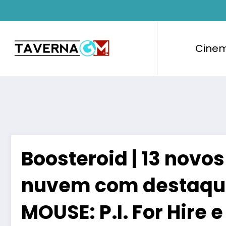
Pular
para
o
conteúdo
Cine
Boosteroid | 13 novo
nuvem com destaqu
MOUSE: P.I. For Hire 