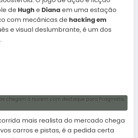
oosteroid. O jogo de ação e ficção
ole de
Hugh
e
Diana
em uma estação
ético com mecânicas de
hacking em
s e visual deslumbrante, é um dos
.
corrida mais realista do mercado chega
os carros e pistas, é a pedida certa