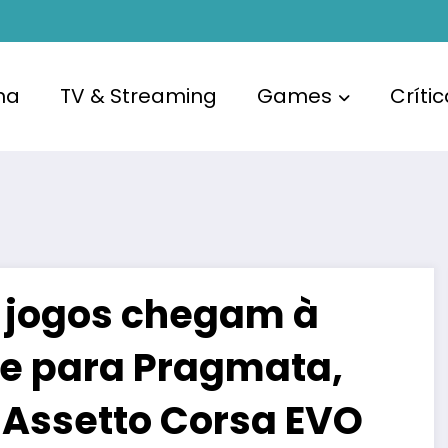
ma
TV & Streaming
Games
Críti
s jogos chegam à
e para Pragmata,
e Assetto Corsa EVO