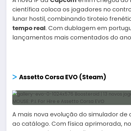
A nova IP da
Capcom
enfim chegou ao B
científica coloca os jogadores no contr
lunar hostil, combinando tiroteio fren
tempo real
. Com dublagem em portuguê
lançamentos mais comentados do ano
ᐳ
Assetto Corsa EVO (Steam)
A mais nova evolução do simulador de 
ao catálogo. Com física aprimorada, nov