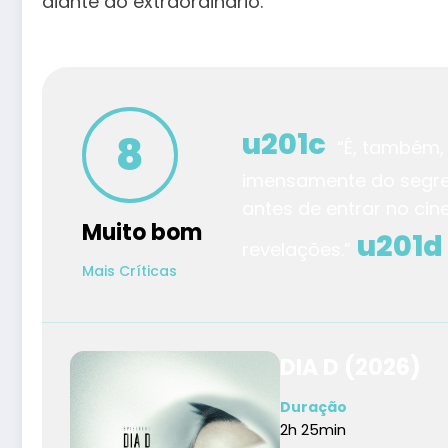
diante do extraordinário.
8
“É, também, 
imensamente do segre
antes de entrar no ci
Muito bom
revelações.”
Mais Críticas
DIA D (2026)
Duração
2h 25min