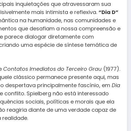
cipais inquietações que atravessaram sua
sivelmente mais intimista e reflexiva.
“Dia D”
mântica na humanidade, nas comunidades e
imentos que desafiam a nossa compreensão e
ue parece dialogar diretamente com
 criando uma espécie de síntese temática de
de
Contatos Imediatos do Terceiro Grau
(1977).
uele clássico permanece presente aqui, mas
o despertava principalmente fascínio, em
Dia
conflito. Spielberg não está interessado
ências sociais, políticas e morais que ela
ão reagiria diante de uma verdade capaz de
realidade.