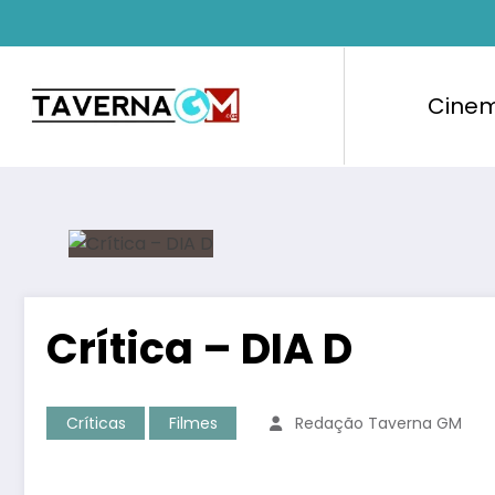
Pular
para
o
conteúdo
Cine
Crítica – DIA D
Críticas
Filmes
Redação Taverna GM