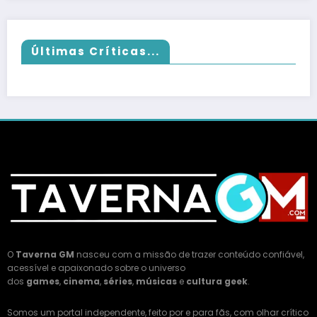
Últimas Críticas...
O
Taverna GM
nasceu com a missão de trazer conteúdo confiável,
acessível e apaixonado sobre o universo
dos
games
,
cinema
,
séries
,
músicas
e
cultura geek
.
Somos um portal independente, feito por e para fãs, com olhar crítico