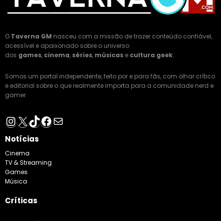
O
Taverna GM
nasceu com a missão de trazer conteúdo confiável,
acessível e apaixonado sobre o universo
dos
games
,
cinema
,
séries
,
músicas
e
cultura geek
.
Somos um portal independente, feito por e para fãs, com olhar crítico
e editorial sobre o que realmente importa para a comunidade nerd e
gamer.
Instagram
X
TikTok
Facebook
E-mail
Notícias
Cinema
TV & Streaming
Games
Música
Críticas