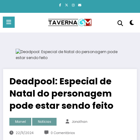
Pular
para
o
conteúdo
Deadpool: Especial de
Natal do personagem
pode estar sendo feito
Marvel
Notícias
Jonathan
22/11/2024
0 Comentários