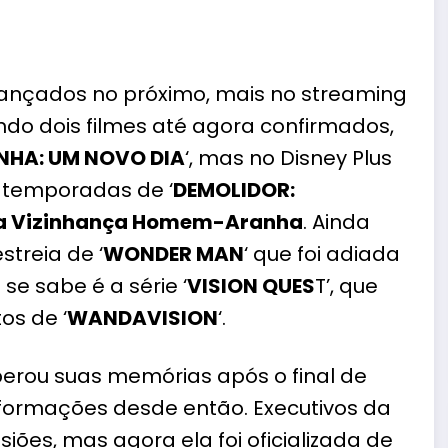
 lançados no próximo, mais no streaming
do dois filmes até agora confirmados,
HA: UM NOVO DIA
‘, mas no Disney Plus
 temporadas de ‘
DEMOLIDOR:
a Vizinhança Homem-Aranha
. Ainda
streia de ‘
WONDER MAN
‘ que foi adiada
se sabe é a série ‘
VISION QUES
T’, que
os de ‘
WANDAVISION
‘.
perou suas memórias após o final de
nformações desde então. Executivos da
ões, mas agora ela foi oficializada de