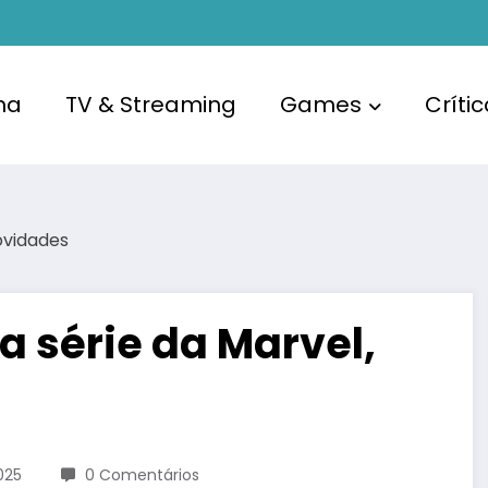
ma
TV & Streaming
Games
Críti
a série da Marvel,
025
0 Comentários