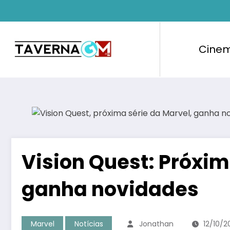
Pular
para
o
conteúdo
Cine
Vision Quest: Próxim
ganha novidades
Marvel
Notícias
Jonathan
12/10/2