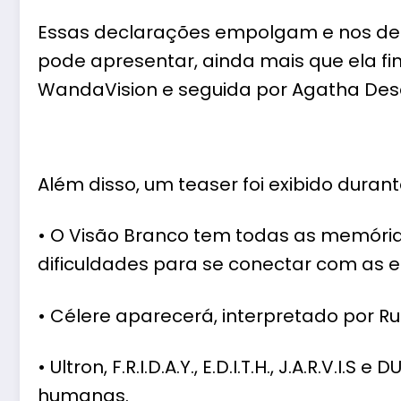
Essas declarações empolgam e nos deix
pode apresentar, ainda mais que ela fina
WandaVision e seguida por Agatha Desde
Além disso, um teaser foi exibido durante
• O Visão Branco tem todas as memória
dificuldades para se conectar com as 
• Célere aparecerá, interpretado por Ru
• Ultron, F.R.I.D.A.Y., E.D.I.T.H., J.A.R.V.
humanas.