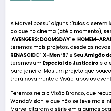
A Marvel possuí alguns títulos a serem
do que no cinema (até o momento), sen
‘
AVENGERS: DOOMSDAY
‘ e ‘
HOMEM-ARAN
teremos mais projetos, desde as novas
RENASCID
O’,
X-Men ‘9
7 e
Seu Amigão d
teremos um
Especial do Justiceiro
e a e
para janeiro. Mas um projeto que pouco 
trará novamente o Visão, após os event
Teremos nela o Visão Branco, que recu
WandaVision, e que não se teve mais i
Marvel citaram a série em algumas ocasi