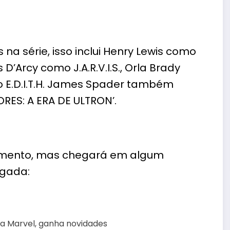
na série, isso inclui Henry Lewis como
’Arcy como J.A.R.V.I.S., Orla Brady
mo E.D.I.T.H. James Spader também
ORES: A ERA DE ULTRON’.
çamento, mas chegará em algum
lgada: