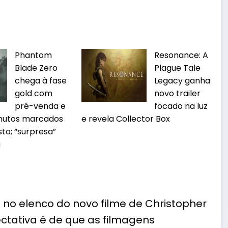
Phantom
Resonance: A
Blade Zero
Plague Tale
chega à fase
Legacy ganha
gold com
novo trailer
pré-venda e
focado na luz
minutos marcados
e revela Collector Box
sto; “surpresa”
a
 no elenco do novo filme de Christopher
ectativa é de que as filmagens