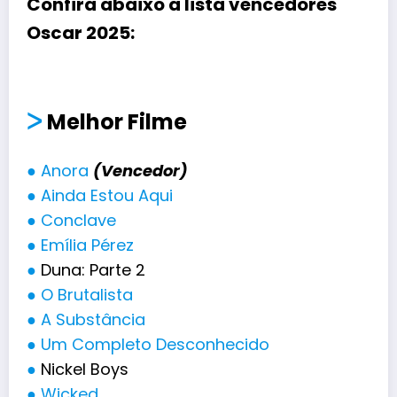
Confira abaixo a
lista vencedores
Oscar 2025
:
ᐳ
Melhor Filme
●
Anora
(Vencedor)
●
Ainda Estou Aqui
●
Conclave
●
Emília Pérez
●
Duna: Parte 2
●
O Brutalista
●
A Substância
●
Um Completo Desconhecido
●
Nickel Boys
●
Wicked