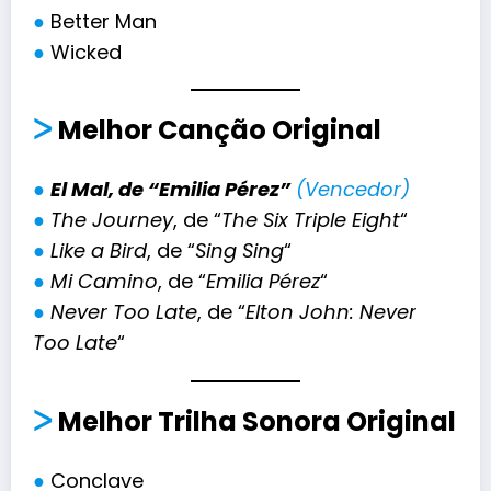
●
Better Man
●
Wicked
ᐳ
Melhor
Canção Original
●
El Mal, de “Emilia Pérez”
(Vencedor)
●
The Journey
, de “
The Six Triple Eight
“
●
Like a Bird
, de “
Sing Sing
“
●
Mi Camino
, de “
Emilia Pérez
“
●
Never Too Late
, de “
Elton John: Never
Too Late
“
ᐳ
Melhor
Trilha Sonora
Original
●
Conclave