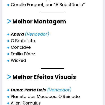
●
Coralie Fargaet, por “A Substância”
ᐳ
Melhor Montagem
●
Anora
(Vencedor)
●
O Brutalista
●
Conclave
●
Emilia Pérez
●
Wicked
ᐳ
Melhor
Efeitos Visuais
●
Duna: Parte Dois
(Vencedor)
●
Planeta dos Macacos: O Reinado
●
Alien: Romulus