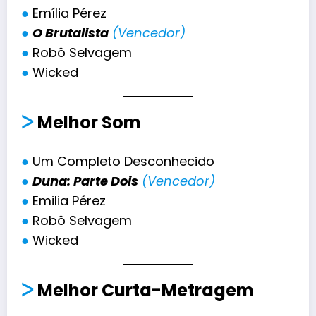
●
Emília Pérez
●
O Brutalista
(Vencedor)
●
Robô Selvagem
●
Wicked
ᐳ
Melhor
Som
●
Um Completo Desconhecido
●
Duna: Parte Dois
(Vencedor)
●
Emilia Pérez
●
Robô Selvagem
●
Wicked
ᐳ
Melhor
Curta-Metragem