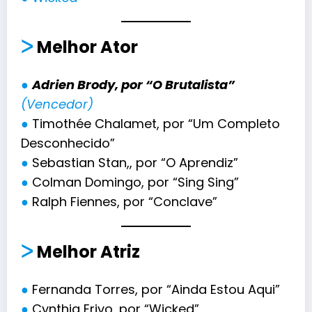
ᐳ
Melhor Ator
●
Adrien Brody, por “O Brutalista”
(Vencedor)
●
Timothée Chalamet, por “Um Completo
Desconhecido”
●
Sebastian Stan,, por “O Aprendiz”
●
Colman Domingo, por “Sing Sing”
●
Ralph Fiennes, por “Conclave”
ᐳ
Melhor Atri
z
●
Fernanda Torres, por “Ainda Estou Aqui”
●
Cynthia Erivo, por “Wicked”