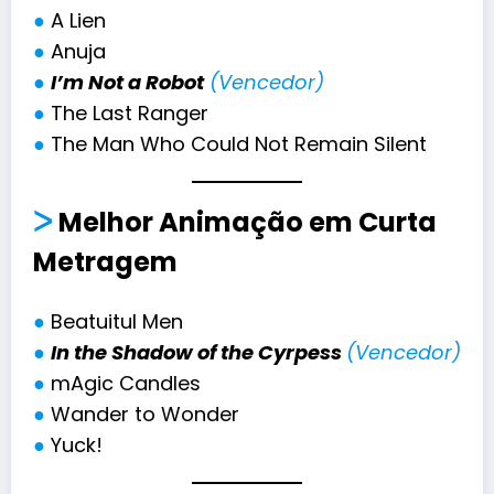
●
A Lien
●
Anuja
●
I’m Not a Robot
(Vencedor)
●
The Last Ranger
●
The Man Who Could Not Remain Silent
ᐳ
Melhor
Animação em Curta
Metragem
●
Beatuitul Men
●
In the Shadow of the Cyrpess
(Vencedor)
●
mAgic Candles
●
Wander to Wonder
●
Yuck!