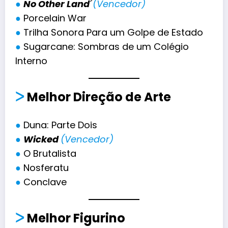
●
No Other Land
´
(Vencedor)
●
Porcelain War
●
Trilha Sonora Para um Golpe de Estado
●
Sugarcane: Sombras de um Colégio
Interno
ᐳ
Melhor Direção de Arte
●
Duna: Parte Dois
●
Wicked
(Vencedor)
●
O Brutalista
●
Nosferatu
●
Conclave
ᐳ
Melhor Figurino