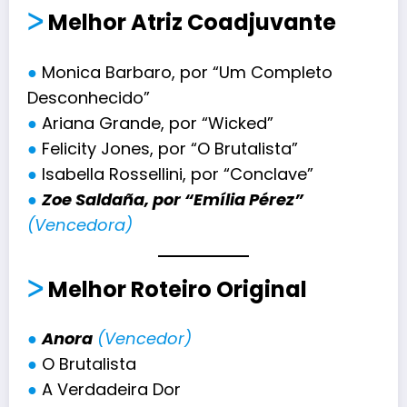
ᐳ
Melhor Atriz Coadjuvante
●
Monica Barbaro, por “Um Completo
Desconhecido”
●
Ariana Grande, por “Wicked”
●
Felicity Jones, por “O Brutalista”
●
Isabella Rossellini, por “Conclave”
●
Zoe Saldaña, por “Emília Pérez”
(Vencedora)
ᐳ
Melhor Roteiro Original
●
Anora
(Vencedor)
●
O Brutalista
●
A Verdadeira Dor