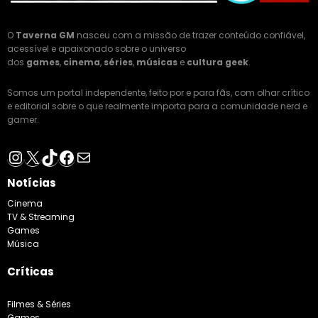
O
Taverna GM
nasceu com a missão de trazer conteúdo confiável,
acessível e apaixonado sobre o universo
dos
games
,
cinema
,
séries
,
músicas
e
cultura geek
.
Somos um portal independente, feito por e para fãs, com olhar crítico
e editorial sobre o que realmente importa para a comunidade nerd e
gamer.
Instagram
X
TikTok
Facebook
E-mail
Notícias
Cinema
TV & Streaming
Games
Música
Críticas
Filmes & Séries
Games